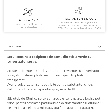
Plata RAMBURS sau CARD
Retur GARANTAT
Comenzile sub 50 RON (69 RON cu
In termen de 30 de zile
valoarea transportului) si cele peste
calendaristice
700 RON se pot achita doar cu CARD.
Descriere
Setul contine 5 recipiente de 15ml. din sticla verde cu
pulverizator spray.
Aceste recipiente din sticla verde sunt prevazute cu pulverizator
spray din material plastic negru si un capac din plastic
transparent.
Avand pulverizator, sunt potrivite pentru substante lichide.
Calibrul sticlutei și al capacului spray este de 18mm.
Sticlutele de 15ml. cu spray sunt recipiente reincarcabile si se pot
folosi pentru pastrarea parfumurilor, dezinfectantilor si lotiunilor
de ingrijire a pielii (apa micelara, apa florala, solutii curatare).