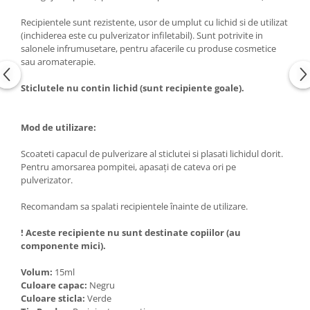
Recipientele sunt rezistente, usor de umplut cu lichid si de utilizat
(inchiderea este cu pulverizator infiletabil). Sunt potrivite in
salonele infrumusetare, pentru afacerile cu produse cosmetice
sau aromaterapie.
Sticlutele nu contin lichid (sunt recipiente goale).
Mod de utilizare:
Scoateti capacul de pulverizare al sticlutei si plasati lichidul dorit.
Pentru amorsarea pompitei, apasați de cateva ori pe
pulverizator.
Recomandam sa spalati recipientele înainte de utilizare.
! Aceste recipiente nu sunt destinate copiilor (au
componente mici).
Volum:
15ml
Culoare capac:
Negru
Culoare sticla:
Verde