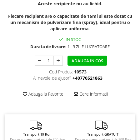
Aceste recipiente nu au lichid.
Fiecare recipient are o capacitate de 15ml si este dotat cu
un mecanism de pulverizare fina (spray), ideal pentru o
aplicare uniforma.
IN STOC
Durata de livrare:
1 - 3 ZILE LUCRATOARE
ADAUGA IN COS
Cod Produs:
10573
Ai nevoie de ajutor?
+40770521863
Adauga la Favorite
Cere informatii
Transport 19 Ron
Transport GRATUIT
Pentru comenzi mai mici de 200 Ron
Pentru comenzi mai mari de 200 Ron