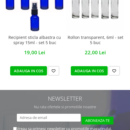
Recipient sticla albastra cu
Rollon transparent, 6ml - set
spray 15ml - set 5 buc
5 buc
19,00 Lei
22,00 Lei
ADAUGA IN COS
ADAUGA IN COS
NEWSLETTER
Nu rata ofertele si promotiile noastre
Vreau sa primesc newsletter cu promotiile magazinului.