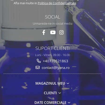
Afla mai multe in
Politica de Confidentialitate
SOCIAL
Urmareste-ne in social media
SUPORT CLIENTI
Luni - Vineri, 09.00 - 16.00
+40770521863
contact@lyana.ro
MAGAZINUL MEU
CLIENTI
DATE COMERCIALE