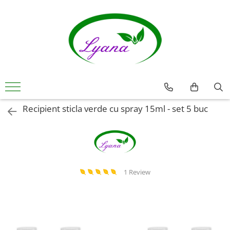
Recipiente
Sticlute rollon si creioane
aromaterapie
Sticlute cu pulverizator spray
Sticlute cu pipeta
Recipient sticla verde cu spray 15ml - set 5 buc
Sticlute cu picurator si sticlute cu
pensula
Sticlute pentru parfum
Borcane pentru creme si sticlute
pentru lotiuni
1 Review