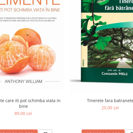
e care iti pot schimba viata in
Tinerete fara batranet
bine
25,00 Lei
89,00 Lei