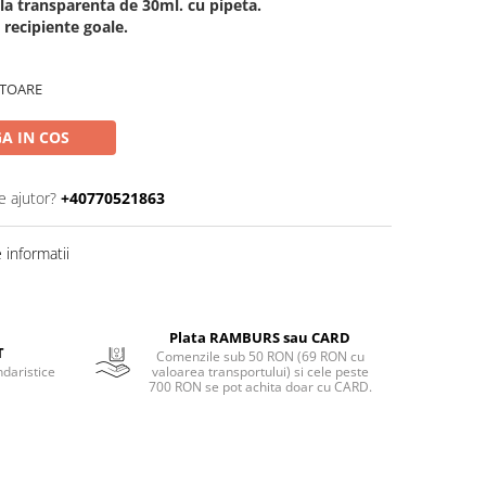
icla transparenta de 30ml. cu pipeta.
 recipiente goale.
ATOARE
A IN COS
e ajutor?
+40770521863
informatii
Plata RAMBURS sau CARD
T
Comenzile sub 50 RON (69 RON cu
ndaristice
valoarea transportului) si cele peste
700 RON se pot achita doar cu CARD.