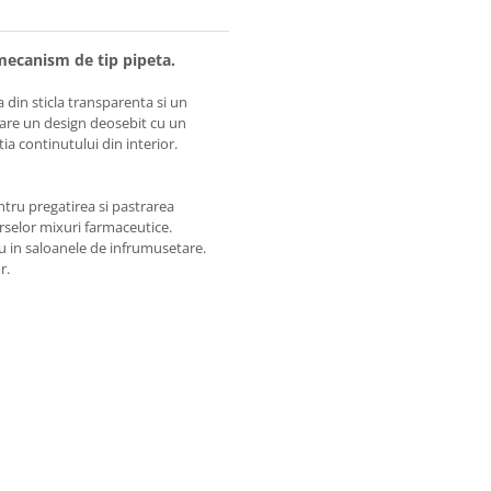
 mecanism de tip pipeta.
 din sticla transparenta si un
a are un design deosebit cu un
ia continutului din interior.
entru pregatirea si pastrarea
erselor mixuri farmaceutice.
sau in saloanele de infrumusetare.
r.