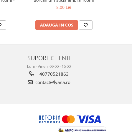
 100ml -
Borcan din sticla ambra 100ml
Rollon tra
8,00 Lei
ADAUGA IN COS
AD
SUPORT CLIENTI
Luni - Vineri, 09.00 - 16.00
+40770521863
contact@lyana.ro