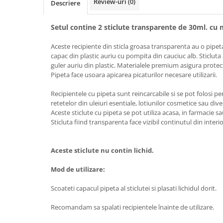
Review-uri
(0)
Descriere
Setul contine 2 sticlute transparente de 30ml. cu
Aceste recipiente din sticla groasa transparenta au o pipeta
capac din plastic auriu cu pompita din cauciuc alb. Sticlut
guler auriu din plastic. Materialele premium asigura protect
Pipeta face usoara apicarea picaturilor necesare utilizarii.
Recipientele cu pipeta sunt reincarcabile si se pot folosi p
retetelor din uleiuri esentiale, lotiunilor cosmetice sau div
Aceste sticlute cu pipeta se pot utiliza acasa, in farmacie 
Sticluta fiind transparenta face vizibil continutul din interio
Aceste sticlute nu contin lichid.
Mod de utilizare:
Scoateti capacul pipeta al sticlutei si plasati lichidul dorit.
Recomandam sa spalati recipientele înainte de utilizare.