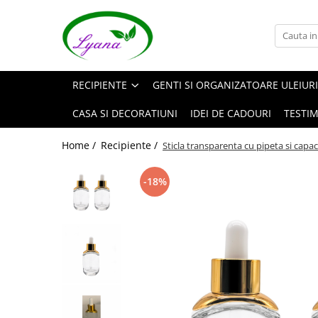
Recipiente
Sticlute rollon si creioane
RECIPIENTE
GENTI SI ORGANIZATOARE ULEIURI
aromaterapie
Sticlute cu pulverizator spray
CASA SI DECORATIUNI
IDEI DE CADOURI
TESTI
Sticlute cu pipeta
Home /
Recipiente /
Sticla transparenta cu pipeta si capac
Sticlute cu picurator si sticlute cu
pensula
-18%
Sticlute pentru parfum
Borcane pentru creme si sticlute
pentru lotiuni