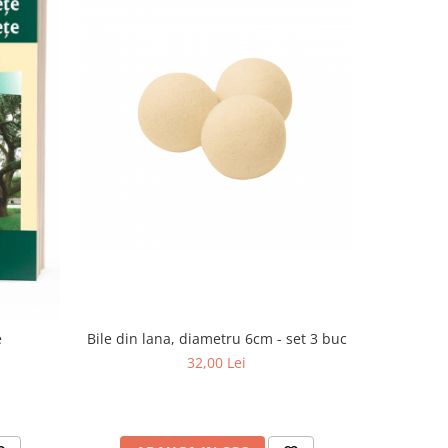
-20%
e
Bile din lana, diametru 6cm - set 3 buc
Organizato
32,00 Lei