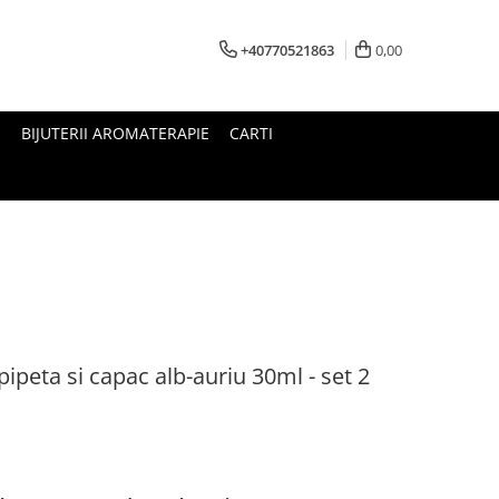
+40770521863
0,00
E
BIJUTERII AROMATERAPIE
CARTI
pipeta si capac alb-auriu 30ml - set 2