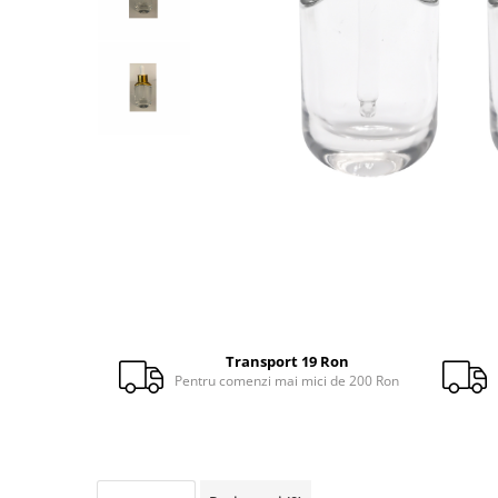
Distribuie
pe
Facebook
Transport 19 Ron
Pentru comenzi mai mici de 200 Ron