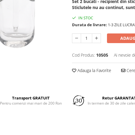
Set 2 bucati - recipient din st
Sticlutele nu au continut, sunt
IN STOC
Durata de livrare:
1-3 ZILE LUCR
ADAUG
Cod Produs:
10505
Ai nevoie d
Adauga la Favorite
Cere 
Transport GRATUIT
Retur GARANTA
Pentru comenzi mai mari de 200 Ron
In termen de 30 de zile cale