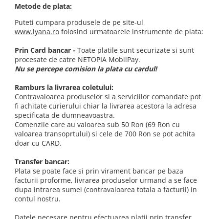
Metode de plata:
Puteti cumpara produsele de pe site-ul
www.lyana.ro
folosind urmatoarele instrumente de plata:
Prin Card bancar -
Toate platile sunt securizate si sunt
procesate de catre NETOPIA MobilPay.
Nu se percepe comision la plata cu cardul!
Ramburs la livrarea coletului:
Contravaloarea produselor si a serviciilor comandate pot
fi achitate curierului chiar la livrarea acestora la adresa
specificata de dumneavoastra.
Comenzile care au valoarea sub 50 Ron (69 Ron cu
valoarea transoprtului) si cele de 700 Ron se pot achita
doar cu CARD.
Transfer bancar:
Plata se poate face si prin virament bancar pe baza
facturii proforme, livrarea produselor urmand a se face
dupa intrarea sumei (contravaloarea totala a facturii) in
contul nostru.
Datele necesare pentru efectuarea platii prin transfer