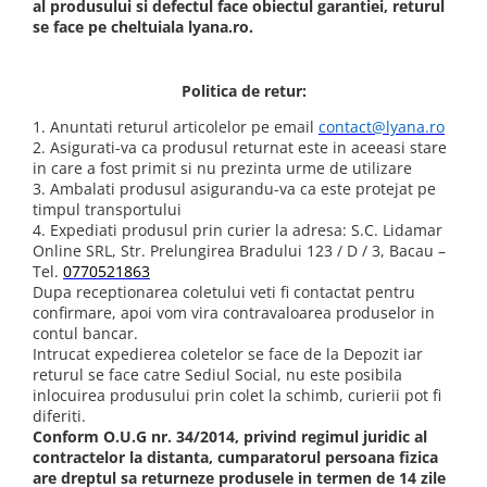
al produsului si defectul face obiectul garantiei, returul
se face pe cheltuiala lyana.ro.
Politica de retur:
1. Anuntati returul articolelor pe email
contact@lyana.ro
2. Asigurati-va ca produsul returnat este in aceeasi stare
in care a fost primit si nu prezinta urme de utilizare
3. Ambalati produsul asigurandu-va ca este protejat pe
timpul transportului
4. Expediati produsul prin curier la adresa: S.C. Lidamar
Online SRL, Str. Prelungirea Bradului 123 / D / 3, Bacau –
Tel.
0770521863
Dupa receptionarea coletului veti fi contactat pentru
confirmare, apoi vom vira contravaloarea produselor in
contul bancar.
Intrucat expedierea coletelor se face de la Depozit iar
returul se face catre Sediul Social, nu este posibila
inlocuirea produsului prin colet la schimb, curierii pot fi
diferiti.
Conform O.U.G nr. 34/2014, privind regimul juridic al
contractelor la distanta, cumparatorul persoana fizica
are dreptul sa returneze produsele in termen de 14 zile