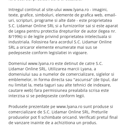
Intregul continut al site-ului www.lyana.ro - imagini,
texte, grafice, simboluri, elemente de grafica web, email-
uri, scripturi, programe si alte date - este proprietatea
S.C. Lidamar Online SRL si a furnizorilor sai si este aparat
de Legea pentru protectia drepturilor de autor (legea nr.
8/1996) si de legile privind proprietatea intelectuala si
industriala. Folosirea fara acordul S.C. Lidamar Online
SRL a oricaror elemente enumerate mai sus se
pedepseste conform legislatiei in vigoare.
Domeniul www.lyana.ro este detinut de catre S.C.
Lidamar Online SRL. Utilizarea marcii Lyana, a
domeniului sau a numelor de comercializare, siglelor si
emblemelor, in forma directa sau "ascunsa" (de tipul, dar
nu limitat la, meta taguri sau alte tehnici de indexare,
cautare web) fara permisiunea prealabila scrisa este
interzisa si se pedepseste conform legii.
Produsele prezentate pe
www.lyana.ro
sunt produse si
comercializare de S.C. Lidamar Online SRL. Preturile
produselor pot fi schimbate oricand. Verificati pretul final
de vanzare inainte de a achizitiona un produs.