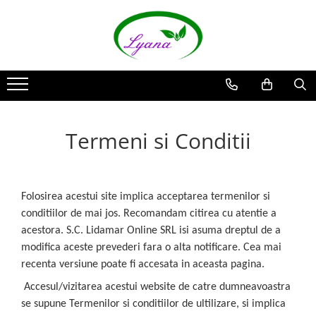
Recipiente
Sticlute rollon si creioane
aromaterapie
Sticlute cu pulverizator spray
Termeni si Conditii
Sticlute cu pipeta
Sticlute cu picurator si sticlute cu
pensula
Sticlute pentru parfum
Folosirea acestui site implica acceptarea termenilor si
Borcane pentru creme si sticlute
conditiilor de mai jos. Recomandam citirea cu atentie a
pentru lotiuni
acestora. S.C. Lidamar Online SRL isi asuma dreptul de a
modifica aceste prevederi fara o alta notificare. Cea mai
recenta versiune poate fi accesata in aceasta pagina.
Accesul/vizitarea acestui website de catre dumneavoastra
se supune Termenilor si conditiilor de ultilizare, si implica