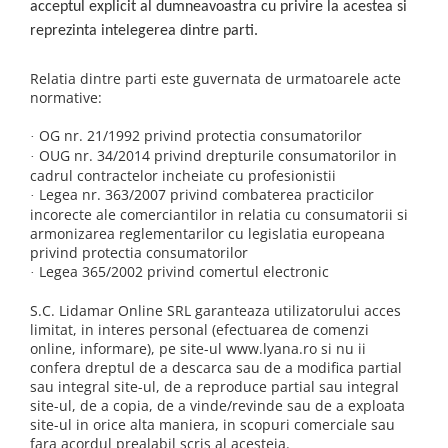
acceptul explicit al dumneavoastra cu privire la acestea si
reprezinta intelegerea dintre parti.
Relatia dintre parti este guvernata de urmatoarele acte
normative:
OG nr. 21/1992 privind protectia consumatorilor
·
OUG nr. 34/2014 privind drepturile consumatorilor in
·
cadrul contractelor incheiate cu profesionistii
Legea nr. 363/2007 privind combaterea practicilor
·
incorecte ale comerciantilor in relatia cu consumatorii si
armonizarea reglementarilor cu legislatia europeana
privind protectia consumatorilor
Legea 365/2002 privind comertul electronic
·
S.C. Lidamar Online SRL garanteaza utilizatorului acces
limitat, in interes personal (efectuarea de comenzi
online, informare), pe site-ul
www.lyana.ro
si nu ii
confera dreptul de a descarca sau de a modifica partial
sau integral site-ul, de a reproduce partial sau integral
site-ul, de a copia, de a vinde/revinde sau de a exploata
site-ul in orice alta maniera, in scopuri comerciale sau
fara acordul prealabil scris al acesteia.