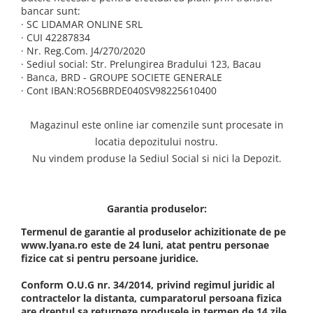
bancar sunt:
· SC LIDAMAR ONLINE SRL
· CUI 42287834
· Nr. Reg.Com. J4/270/2020
· Sediul social: Str. Prelungirea Bradului 123, Bacau
· Banca, BRD - GROUPE SOCIETE GENERALE
· Cont IBAN:RO56BRDE040SV98225610400
Magazinul este online iar comenzile sunt procesate in
locatia depozitului nostru.
Nu vindem produse la Sediul Social si nici la Depozit.
Garantia produselor:
Termenul de garantie al produselor achizitionate de pe
www.lyana.ro este de 24 luni, atat pentru personae
fizice cat si pentru persoane juridice.
Conform O.U.G nr. 34/2014, privind regimul juridic al
contractelor la distanta, cumparatorul persoana fizica
are dreptul sa returneze produsele in termen de 14 zile