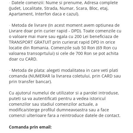
Datele comenzii: Nume si prenume, Adresa complete
·
(Judet, Localitate, Strada, Numar, Scara, Bloc, etaj,
Apartament, Interfon daca e cazul).
Metoda de livrare (In acest moment avem optiunea de
·
Livrare doar prin curier rapid - DPD).
Toate
comenzile cu
o valoare mai mare sau egala cu 200 Lei beneficiaza de
TRANSPORT GRATUIT prin curierat rapid DPD in orice
locatie din Romania. Comenzile sub 50 Ron (69 Ron cu
valoarea transoprtului) si cele de 700 Ron se pot achita
doar cu CARD.
Metoda de plata: alegeti modalitatea in care veti plati
·
comanda (NUMERAR la livrarea coletului, prin CARD sau
prin transfer bancar).
Cu ajutorul numelui de utilizator si a parolei introduse,
puteti sa va autentificati pentru a vedea istoricul
comenzilor sau stadiul comenzilor actuale, a
modifica/sterge profilul dumneavoastra sau a face
comenzi ulterioare fara a reintroduce datele de contact.
Comanda prin email: