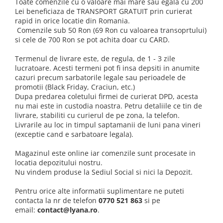
Toate
comenzile cu o valoare mai mare sau egala cu 200
Lei beneficiaza de TRANSPORT GRATUIT prin curierat
rapid
in orice locatie din Romania.
Comenzile sub 50 Ron (69 Ron cu valoarea transoprtului)
si cele de 700 Ron se pot achita doar cu CARD.
Termenul de livrare este, de regula, de
1 - 3 zile
lucratoare
. Acesti termeni pot fi insa depsiti in anumite
cazuri precum sarbatorile legale sau perioadele de
promotii (Black Friday, Craciun, etc.)
Dupa predarea coletului firmei de curierat DPD, acesta
nu mai este in custodia noastra. Petru detaliile ce tin de
livrare, stabiliti cu curierul de pe zona, la telefon.
Livrarile au loc in timpul saptamanii de luni pana vineri
(exceptie cand e sarbatoare legala).
Magazinul este online iar comenzile sunt procesate in
locatia depozitului nostru.
Nu vindem produse la Sediul Social si nici la Depozit.
Pentru orice alte informatii suplimentare ne puteti
contacta la nr de telefon
0770 521 863
si pe
email:
contact@lyana.ro
.