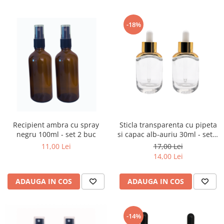
-18%
Recipient ambra cu spray
Sticla transparenta cu pipeta
negru 100ml - set 2 buc
si capac alb-auriu 30ml - set 2
buc
11,00 Lei
17,00 Lei
14,00 Lei
ADAUGA IN COS
ADAUGA IN COS
-14%