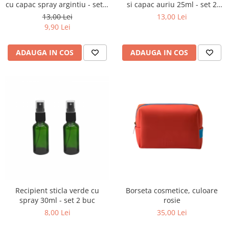
cu capac spray argintiu - set 2
si capac auriu 25ml - set 2
buc
buc
13,00 Lei
13,00 Lei
9,90 Lei
ADAUGA IN COS
ADAUGA IN COS
Recipient sticla verde cu
Borseta cosmetice, culoare
spray 30ml - set 2 buc
rosie
8,00 Lei
35,00 Lei