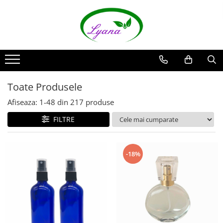
Recipiente
Sticlute rollon si creioane
aromaterapie
Sticlute cu pulverizator spray
Toate Produsele
Sticlute cu pipeta
Afiseaza:
1-
48
din
217
produse
Sticlute cu picurator si sticlute cu
FILTRE
pensula
Sticlute pentru parfum
Borcane pentru creme si sticlute
-18%
pentru lotiuni