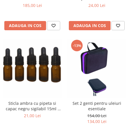
uri
185,00 Lei
24,00 Lei
ADAUGA IN COS
ADAUGA IN COS
-13%
Sticla ambra cu pipeta si
Set 2 genti pentru uleiuri
capac negru sigilabil 15ml -
esentiale
set 5 buc
21,00 Lei
154,00 Lei
134,00 Lei