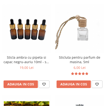
Sticla ambra cu pipeta si
Sticluta pentru parfum de
capac negru-auriu 10ml - set
masina, 5ml
5 buc
19,00 Lei
6,00 Lei
ADAUGA IN COS
ADAUGA IN COS