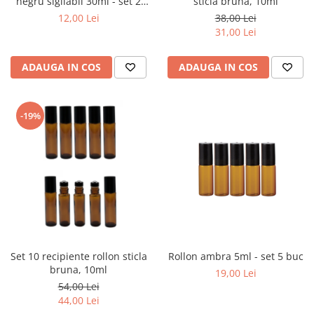
negru sigilabil 30ml - set 2
sticla bruna, 10ml
buc
12,00 Lei
38,00 Lei
31,00 Lei
ADAUGA IN COS
ADAUGA IN COS
-19%
Set 10 recipiente rollon sticla
Rollon ambra 5ml - set 5 buc
bruna, 10ml
19,00 Lei
54,00 Lei
44,00 Lei