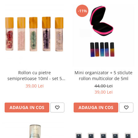
-11%
Rollon cu pietre
Mini organizator + 5 sticlute
semipretioase 10ml - set 5
rollon multicolor de 5ml
buc
39,00 Lei
44,00 Lei
39,00 Lei
ADAUGA IN COS
ADAUGA IN COS