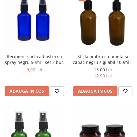
Recipient sticla albastra cu
Sticla ambra cu pipeta si
spray negru 50ml - set 2 buc
capac negru sigilabil 100ml -
set 2 buc
9,00 Lei
15,00 Lei
12,90 Lei
ADAUGA IN COS
ADAUGA IN COS