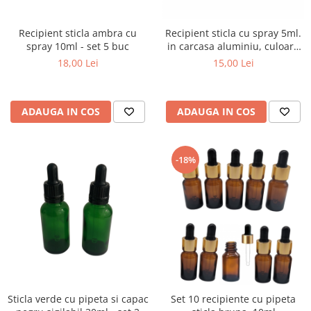
Recipient sticla ambra cu
Recipient sticla cu spray 5ml.
spray 10ml - set 5 buc
in carcasa aluminiu, culoare
neagra
18,00 Lei
15,00 Lei
ADAUGA IN COS
ADAUGA IN COS
-18%
Sticla verde cu pipeta si capac
Set 10 recipiente cu pipeta