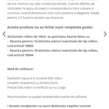
de mir, tincturi sau alte combinatii lichide. Culorile diferite ale
sticlutelor te ajuta
să creezi o corespondenta intre culoare si
continut. Avand dimensiuni
mici sunt practice si elegante, ideale
pentru a fi luate in poseta sau buzunar.
Aceste produse nu au lichid (sunt recipiente goale).
Sticlutele rollon de 10ml. se potrivesc foarte bine cu:
- Geanta pentru 12 sticlute uleiuri esentiale de tip rollon,
cod articol 10003
- Geanta pentru 10 sticlute uleiuri esentiale de tip rollon,
cod articol 10544
Mod de utilizare:
Desfaceti capacul si scoateti bila rollon.
Umpleti recipientul cu lichidul dorit.
Presati bila rollon si verificati sa nu curga.
Recomandam sa spalati recipientele inainte de utilizare.
! Aceste recipiente nu sunt destinate copiilor (contin