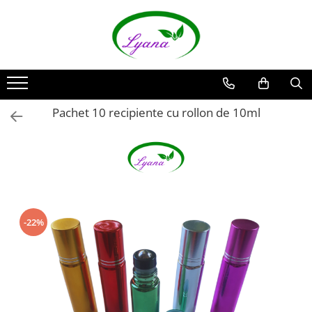
Recipiente
Sticlute rollon si creioane
aromaterapie
Sticlute cu pulverizator spray
Pachet 10 recipiente cu rollon de 10ml
Sticlute cu pipeta
Sticlute cu picurator si sticlute cu
pensula
Sticlute pentru parfum
Borcane pentru creme si sticlute
-22%
pentru lotiuni