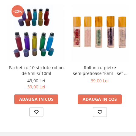
-20%
Pachet cu 10 sticlute rollon
Rollon cu pietre
de 5ml si 10ml
semipretioase 10ml - set 5
buc
49,00 Lei
39,00 Lei
39,00 Lei
ADAUGA IN COS
ADAUGA IN COS