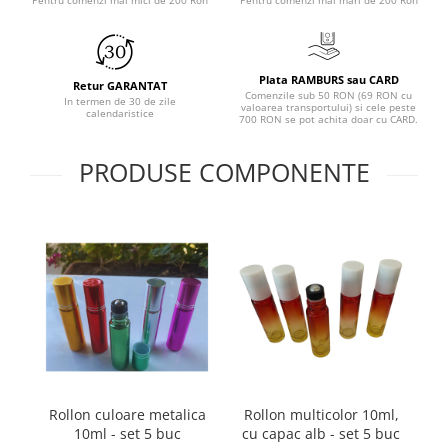
Pentru comenzi mai mici de 200 Ron
Pentru comenzi mai mari de 200 Ron
Plata RAMBURS sau CARD
Retur GARANTAT
Comenzile sub 50 RON (69 RON cu
In termen de 30 de zile
valoarea transportului) si cele peste
calendaristice
700 RON se pot achita doar cu CARD.
PRODUSE COMPONENTE
Rollon culoare metalica
Rollon multicolor 10ml,
10ml - set 5 buc
cu capac alb - set 5 buc