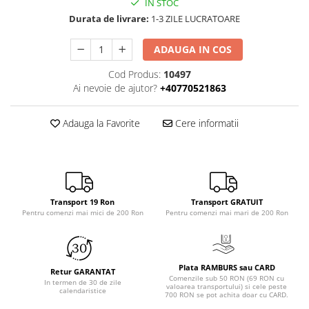
IN STOC
Durata de livrare:
1-3 ZILE LUCRATOARE
ADAUGA IN COS
Cod Produs:
10497
Ai nevoie de ajutor?
+40770521863
Adauga la Favorite
Cere informatii
Transport 19 Ron
Transport GRATUIT
Pentru comenzi mai mici de 200 Ron
Pentru comenzi mai mari de 200 Ron
Plata RAMBURS sau CARD
Retur GARANTAT
Comenzile sub 50 RON (69 RON cu
In termen de 30 de zile
valoarea transportului) si cele peste
calendaristice
700 RON se pot achita doar cu CARD.