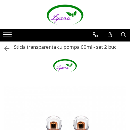
Recipiente
Sticlute rollon si creioane
aromaterapie
Sticlute cu pulverizator spray
Sticla transparenta cu pompa 60ml - set 2 buc
Sticlute cu pipeta
Sticlute cu picurator si sticlute cu
pensula
Sticlute pentru parfum
Borcane pentru creme si sticlute
pentru lotiuni