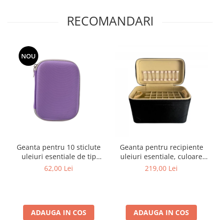
RECOMANDARI
NOU
Geanta pentru 10 sticlute
Geanta pentru recipiente
uleiuri esentiale de tip
uleiuri esentiale, culoare
rollon, culoare mov
neagra
62,00 Lei
219,00 Lei
ADAUGA IN COS
ADAUGA IN COS