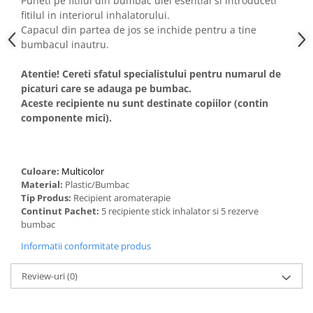
Puneti pe fitilul din bumbac ulei esential si introduceti
fitilul in interiorul inhalatorului.
Capacul din partea de jos se inchide pentru a tine
bumbacul inautru.
Atentie! Cereti sfatul specialistului pentru numarul de
picaturi care se adauga pe bumbac.
Aceste recipiente nu sunt destinate copiilor (contin
componente mici).
Culoare:
Multicolor
Material:
Plastic/Bumbac
Tip Produs:
Recipient aromaterapie
Continut Pachet:
5 recipiente stick inhalator si 5 rezerve
bumbac
Informatii conformitate produs
Review-uri
(0)