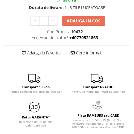
IN STOC
Durata de livrare:
1 - 3 ZILE LUCRATOARE
ADAUGA IN COS
Cod Produs:
10432
Ai nevoie de ajutor?
+40770521863
Adauga la Favorite
Cere informatii
Transport 19 Ron
Transport GRATUIT
Pentru comenzi mai mici de 200 Ron
Pentru comenzi mai mari de 200 Ron
Plata RAMBURS sau CARD
Retur GARANTAT
Comenzile sub 50 RON (69 RON cu
In termen de 30 de zile
valoarea transportului) si cele peste
calendaristice
700 RON se pot achita doar cu CARD.