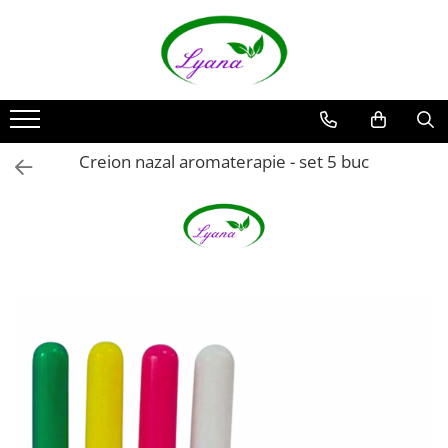
Recipiente
Sticlute rollon si creioane
aromaterapie
Sticlute cu pulverizator spray
Creion nazal aromaterapie - set 5 buc
Sticlute cu pipeta
Sticlute cu picurator si sticlute cu
pensula
Sticlute pentru parfum
Borcane pentru creme si sticlute
pentru lotiuni