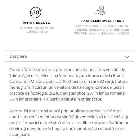
Plata RAMBURS sau CARD
Retur GARANTAT
Comenzile sub 50 RON (69 RON cu
In termen de 30 de zile
valoarea transportului) si cele peste
calendaristice
700 RON se pot achita doar cu CARD.
Descriere
Conducător de doctorat, profesor consultant al Universităţii de
Ştiinţe Agricole şi Medicină Veterinară „Ion Ionescu de la Brad”,
Constantin Milică, a publicat 1050 lucrări din care 32 cărţi, tratate,
monografii, 4 cursuri universitare de fiziologie, caiete de lucrări
practice de fiziologie, 252 lucrări ştiinţifice, 207 în limba română,
35 în limbi străine, 10 lucrări apărute în străinătate.
Autorul îşi doreşte să aducă prin publicarea acestei lucrări un
aport concret în menţinerea sănătăţii semenilor, să deschidă larg
porţile farmaciei naturii şi să ofere acces liber tuturor căutătorilor
de virtuţi medicinale în bogata floră spontană şi cultivată ce ne
înconjoară.