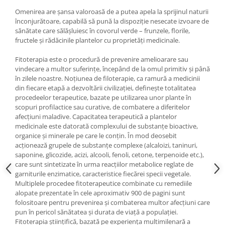
Omenirea are şansa valoroasă de a putea apela la sprijinul naturii
înconjurătoare, capabilă să pună la dispoziţie nesecate izvoare de
sănătate care sălăşluiesc în covorul verde – frunzele, florile,
fructele şi rădăcinile plantelor cu proprietăţi medicinale.
Fitoterapia este o procedură de prevenire amelioarare sau
vindecare a multor suferinţe, începând de la omul primitiv şi până
în zilele noastre. Noţiunea de filoterapie, ca ramură a medicinii
din fiecare etapă a dezvoltării civilizaţiei, defineşte totalitatea
procedeelor terapeutice, bazate pe utilizarea unor plante în
scopuri profilactice sau curative, de combatere a diferitelor
afecţiuni maladive. Capacitatea terapeutică a plantelor
medicinale este datorată complexului de substanţe bioactive,
organice şi minerale pe care le conţin. În mod deosebit
acţionează grupele de substanţe complexe (alcaloizi, taninuri,
saponine, glicozide, acizi, alcooli, fenoli, cetone, terpenoide etc.),
care sunt sintetizate în urma reacţiilor metabolice reglate de
garniturile enzimatice, caracteristice fiecărei specii vegetale.
Multiplele procedee fitoterapeutice combinate cu remediile
alopate prezentate în cele aproximativ 900 de pagini sunt
folositoare pentru prevenirea şi combaterea multor afecţiuni care
pun în pericol sănătatea şi durata de viaţă a populaţiei.
Fitoterapia ştiinţifică, bazată pe experienţa multimilenară a