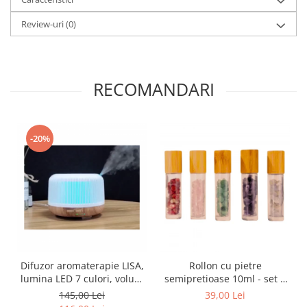
Review-uri
(0)
RECOMANDARI
-20%
Difuzor aromaterapie LISA,
Rollon cu pietre
lumina LED 7 culori, volum
semipretioase 10ml - set 5
300ml
buc
145,00 Lei
39,00 Lei