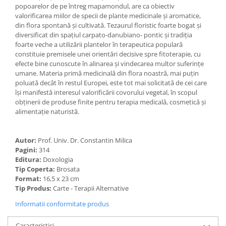
popoarelor de pe întreg mapamondul, are ca obiectiv
valorificarea miilor de specii de plante medicinale şi aromatice,
din flora spontană şi cultivată. Tezaurul floristic foarte bogat şi
diversificat din spaţiul carpato-danubiano- pontic şi tradiţia
foarte veche a utilizării plantelor în terapeutica populară
constituie premisele unei orientări decisive spre fitoterapie, cu
efecte bine cunoscute în alinarea şi vindecarea multor suferinţe
umane. Materia primă medicinală din flora noastră, mai puţin
poluată decât în restul Europei, este tot mai solicitată de cei care
îşi manifestă interesul valorificării covorului vegetal, în scopul
obţinerii de produse finite pentru terapia medicală, cosmetică şi
alimentaţie naturistă.
Autor:
Prof. Univ. Dr. Constantin Milica
Pagini:
314
Editura:
Doxologia
Tip Coperta:
Brosata
Format:
16,5 x 23 cm
Tip Produs:
Carte - Terapii Alternative
Informatii conformitate produs
Caracteristici