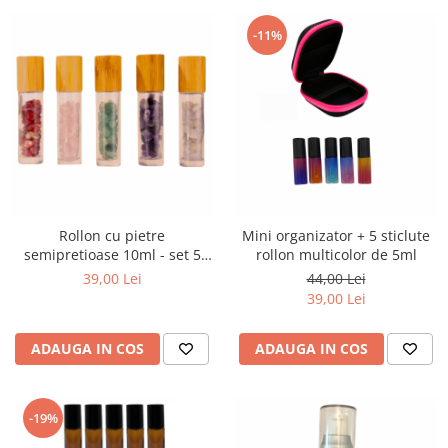
-11%
Rollon cu pietre
Mini organizator + 5 sticlute
semipretioase 10ml - set 5
rollon multicolor de 5ml
buc
39,00 Lei
44,00 Lei
39,00 Lei
ADAUGA IN COS
ADAUGA IN COS
-19%