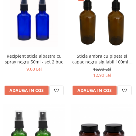
Recipient sticla albastra cu
Sticla ambra cu pipeta si
spray negru 50ml - set 2 buc
capac negru sigilabil 100ml -
set 2 buc
9,00 Lei
15,00 Lei
12,90 Lei
ADAUGA IN COS
ADAUGA IN COS