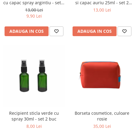
cu capac spray argintiu - set 2
si capac auriu 25ml - set 2
buc
buc
13,00 Lei
13,00 Lei
9,90 Lei
ADAUGA IN COS
ADAUGA IN COS
Recipient sticla verde cu
Borseta cosmetice, culoare
spray 30ml - set 2 buc
rosie
8,00 Lei
35,00 Lei