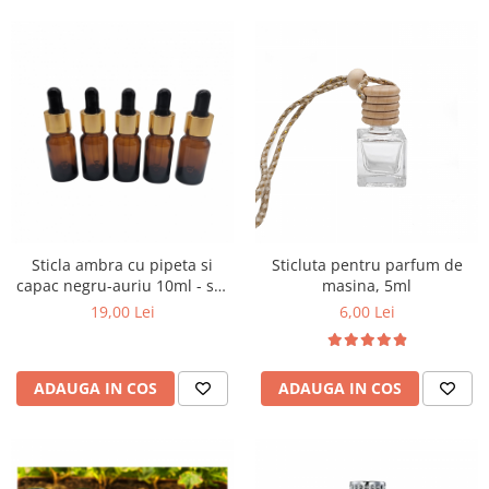
Sticla ambra cu pipeta si
Sticluta pentru parfum de
capac negru-auriu 10ml - set
masina, 5ml
5 buc
19,00 Lei
6,00 Lei
ADAUGA IN COS
ADAUGA IN COS