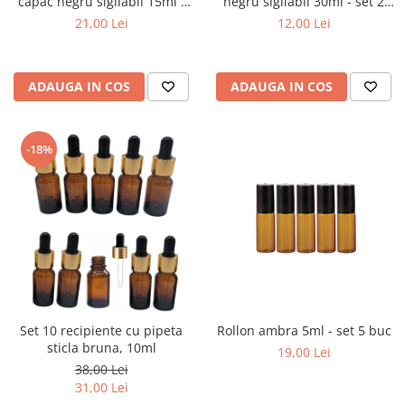
capac negru sigilabil 15ml -
negru sigilabil 30ml - set 2
set 5 buc
buc
21,00 Lei
12,00 Lei
ADAUGA IN COS
ADAUGA IN COS
-18%
Set 10 recipiente cu pipeta
Rollon ambra 5ml - set 5 buc
sticla bruna, 10ml
19,00 Lei
38,00 Lei
31,00 Lei