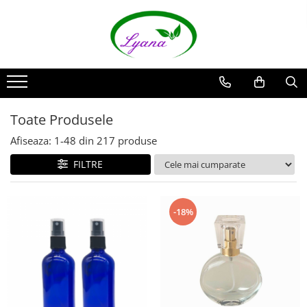
Recipiente
Sticlute rollon si creioane
aromaterapie
Sticlute cu pulverizator spray
Toate Produsele
Sticlute cu pipeta
Afiseaza:
1-
48
din
217
produse
Sticlute cu picurator si sticlute cu
FILTRE
pensula
Sticlute pentru parfum
Borcane pentru creme si sticlute
-18%
pentru lotiuni