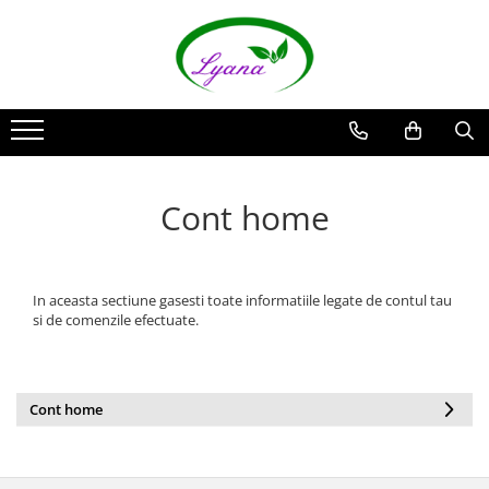
Recipiente
Sticlute rollon si creioane
aromaterapie
Sticlute cu pulverizator spray
Cont home
Sticlute cu pipeta
Sticlute cu picurator si sticlute cu
pensula
Sticlute pentru parfum
In aceasta sectiune gasesti toate informatiile legate de contul tau
si de comenzile efectuate.
Borcane pentru creme si sticlute
pentru lotiuni
Cont home