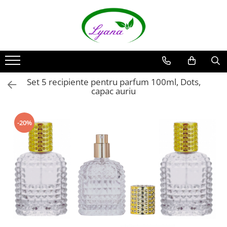
Recipiente
Sticlute rollon si creioane
aromaterapie
Sticlute cu pulverizator spray
Set 5 recipiente pentru parfum 100ml, Dots,
capac auriu
Sticlute cu pipeta
Sticlute cu picurator si sticlute cu
pensula
-20%
Sticlute pentru parfum
Borcane pentru creme si sticlute
pentru lotiuni