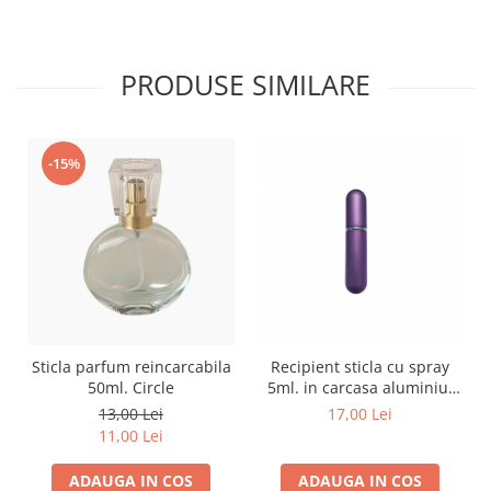
PRODUSE SIMILARE
-15%
Sticla parfum reincarcabila
Recipient sticla cu spray
50ml. Circle
5ml. in carcasa aluminiu,
culoare violet
13,00 Lei
17,00 Lei
11,00 Lei
ADAUGA IN COS
ADAUGA IN COS