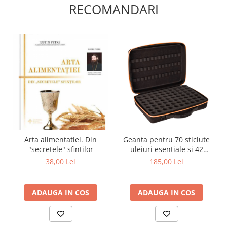
RECOMANDARI
Arta alimentatiei. Din
Geanta pentru 70 sticlute
"secretele" sfintilor
uleiuri esentiale si 42
rollon-uri
38,00 Lei
185,00 Lei
ADAUGA IN COS
ADAUGA IN COS