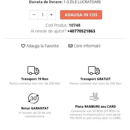
Durata de livrare:
1-3 ZILE LUCRATOARE
ADAUGA IN COS
Cod Produs:
10748
Ai nevoie de ajutor?
+40770521863
Adauga la Favorite
Cere informatii
Transport 19 Ron
Transport GRATUIT
Pentru comenzi mai mici de 200 Ron
Pentru comenzi mai mari de 200 Ron
Plata RAMBURS sau CARD
Retur GARANTAT
Comenzile sub 50 RON (69 RON cu
In termen de 30 de zile
valoarea transportului) si cele peste
calendaristice
700 RON se pot achita doar cu CARD.